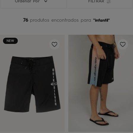
Ordenar Por
FILTRAR
bermuda
5
º
óculos
6
º
76
produtos
infantil
jaqueta
7
º
boardshort
8
º
NEW
chinelo
9
º
calça
10
º