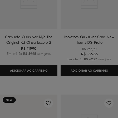
Camiseta Quiksilver M/c The
Moletom Quiksilver Care New
Original Kd Cinza Escuro 2
Tour 310G Preto
R$
119
,
90
R$
266
,
90
Em até
2
x
R$
59
,
95
sem juros
R$
186
,
83
Em até
3
x
R$
62
,
27
sem juros
ADICIONAR AO CARRINHO
ADICIONAR AO CARRINHO
NEW