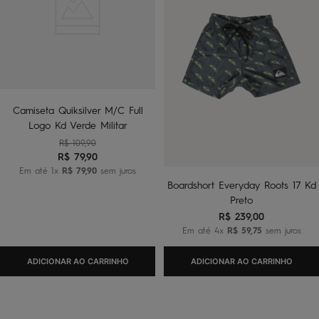
Camiseta Quiksilver M/C Full
Logo Kd Verde Militar
R$
109
,
90
R$
79
,
90
Em até
1
x
R$
79
,
90
sem juros
Boardshort Everyday Roots 17 Kd
Preto
R$
239
,
00
Em até
4
x
R$
59
,
75
sem juros
ADICIONAR AO CARRINHO
ADICIONAR AO CARRINHO