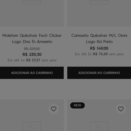
Moletom Quiksilver Fech Clicker
Camiseta Quiksilver M/L Omni
Logo Dna Tn Amarelo
Logo Kd Preto
R$
149
,
00
R$
329
,
00
R$
230
,
30
Em até
2
x
R$
74
,
50
sem juros
Em até
4
x
R$
57
,
57
sem juros
ADICIONAR AO CARRINHO
ADICIONAR AO CARRINHO
NEW