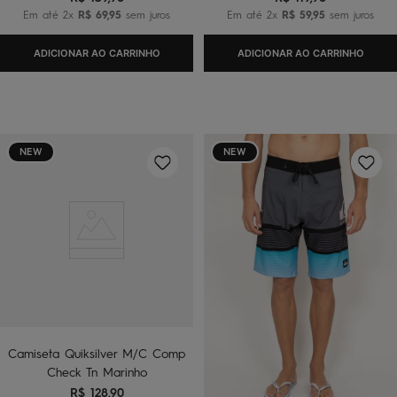
Em até
2
x
R$
69
,
95
sem juros
Em até
2
x
R$
59
,
95
sem juros
ADICIONAR AO CARRINHO
ADICIONAR AO CARRINHO
NEW
NEW
Camiseta Quiksilver M/C Comp
Check Tn Marinho
R$
128
,
90