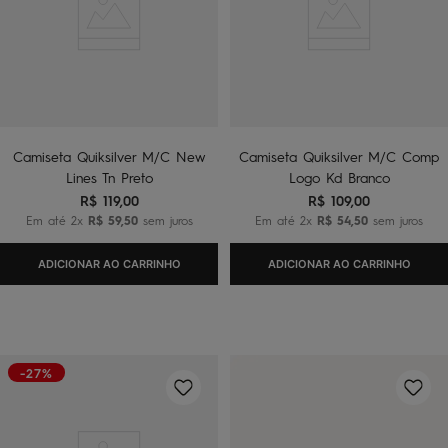
Camiseta Quiksilver M/C New
Camiseta Quiksilver M/C Comp
Lines Tn Preto
Logo Kd Branco
R$
119
,
00
R$
109
,
00
Em até
2
x
R$
59
,
50
sem juros
Em até
2
x
R$
54
,
50
sem juros
ADICIONAR AO CARRINHO
ADICIONAR AO CARRINHO
-27%