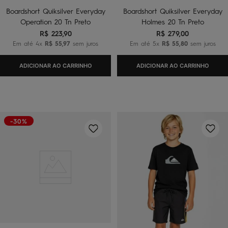
Boardshort Quiksilver Everyday
Boardshort Quiksilver Everyday
Operation 20 Tn Preto
Holmes 20 Tn Preto
R$
223
,
90
R$
279
,
00
Em até
4
x
R$
55
,
97
sem juros
Em até
5
x
R$
55
,
80
sem juros
ADICIONAR AO CARRINHO
ADICIONAR AO CARRINHO
-30%