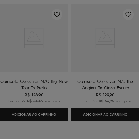
Camiseta Quiksilver M/C Big New
Camiseta Quiksilver M/c The
Tour Tn Preto
Original Tn Cinza Escuro
R$
128
,
90
R$
129
,
90
Em até
2
x
R$
64
,
45
sem juros
Em até
2
x
R$
64
,
95
sem juros
ADICIONAR AO CARRINHO
ADICIONAR AO CARRINHO