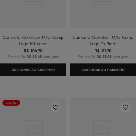
Camiseta Quiksilver M/C Comp
Camiseta Quiksilver M/C Comp
Logo Kd Verde
Logo Tn Preto
R$
106
,
90
R$
111
,
90
Em até
2
x
R$
53
,
45
sem juros
Em até
2
x
R$
55
,
95
sem juros
ADICIONAR AO CARRINHO
ADICIONAR AO CARRINHO
-30%