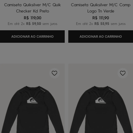
Camiseta Quiksilver M/C Quik
Camiseta Quiksilver M/C Comp
Checker Kd Preto
Logo Tn Verde
R$
119
,
00
R$
111
,
90
Em até
2
x
R$
59
,
50
sem juros
Em até
2
x
R$
55
,
95
sem juros
ADICIONAR AO CARRINHO
ADICIONAR AO CARRINHO