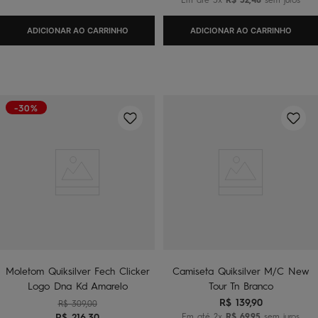
ADICIONAR AO CARRINHO
ADICIONAR AO CARRINHO
-30%
Moletom Quiksilver Fech Clicker
Camiseta Quiksilver M/C New
Logo Dna Kd Amarelo
Tour Tn Branco
R$
139
,
90
R$
309
,
00
R$
216
,
30
Em até
2
x
R$
69
,
95
sem juros