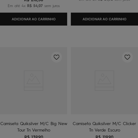
Em até
4
x
R$
54
,
07
sem juros
ADICIONAR AO CARRINHO
ADICIONAR AO CARRINHO
Camiseta Quiksilver M/C Big New
Camiseta Quiksilver M/C Clicker
Tour Tn Vermelho
Tn Verde Escuro
R$
139
,
90
R$
119
,
90