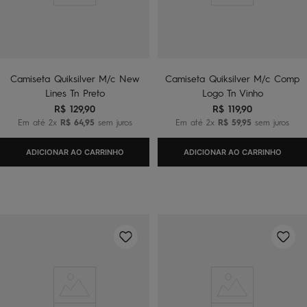
Camiseta Quiksilver M/c New
Camiseta Quiksilver M/c Comp
Lines Tn Preto
Logo Tn Vinho
R$
129
,
90
R$
119
,
90
Em até
2
x
R$
64
,
95
sem juros
Em até
2
x
R$
59
,
95
sem juros
ADICIONAR AO CARRINHO
ADICIONAR AO CARRINHO