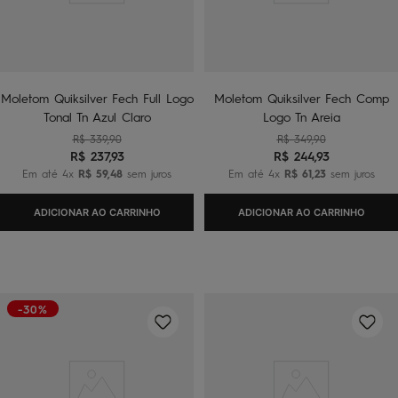
Moletom Quiksilver Fech Full Logo
Moletom Quiksilver Fech Comp
Tonal Tn Azul Claro
Logo Tn Areia
R$
339
,
90
R$
349
,
90
R$
237
,
93
R$
244
,
93
Em até
4
x
R$
59
,
48
sem juros
Em até
4
x
R$
61
,
23
sem juros
ADICIONAR AO CARRINHO
ADICIONAR AO CARRINHO
-30%