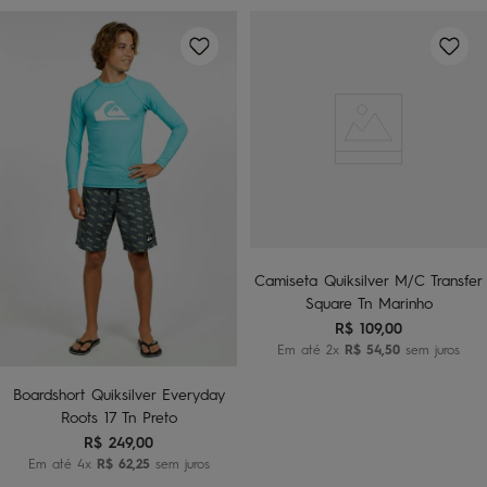
Camiseta Quiksilver M/C Transfer
Square Tn Marinho
R$
109
,
00
Em até
2
x
R$
54
,
50
sem juros
Boardshort Quiksilver Everyday
Roots 17 Tn Preto
R$
249
,
00
Em até
4
x
R$
62
,
25
sem juros