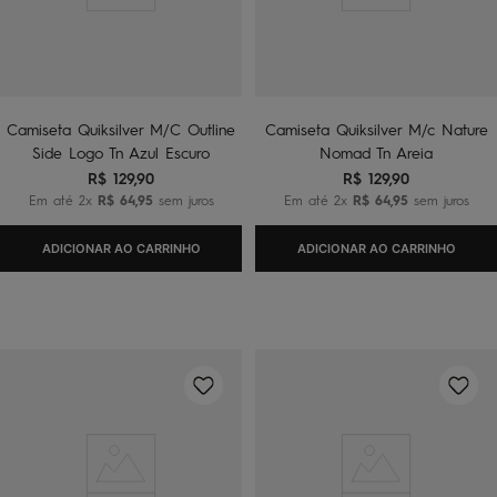
Camiseta Quiksilver M/C Outline
Camiseta Quiksilver M/c Nature
Side Logo Tn Azul Escuro
Nomad Tn Areia
R$
129
,
90
R$
129
,
90
Em até
2
x
R$
64
,
95
sem juros
Em até
2
x
R$
64
,
95
sem juros
ADICIONAR AO CARRINHO
ADICIONAR AO CARRINHO