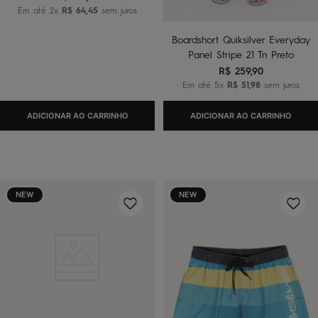
Em até
2
x
R$
64
,
45
sem juros
Boardshort Quiksilver Everyday
Panel Stripe 21 Tn Preto
R$
259
,
90
Em até
5
x
R$
51
,
98
sem juros
ADICIONAR AO CARRINHO
ADICIONAR AO CARRINHO
NEW
NEW