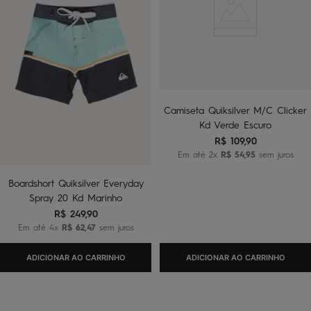
Camiseta Quiksilver M/C Clicker
Kd Verde Escuro
R$
109
,
90
Em até
2
x
R$
54
,
95
sem juros
Boardshort Quiksilver Everyday
Spray 20 Kd Marinho
R$
249
,
90
Em até
4
x
R$
62
,
47
sem juros
ADICIONAR AO CARRINHO
ADICIONAR AO CARRINHO