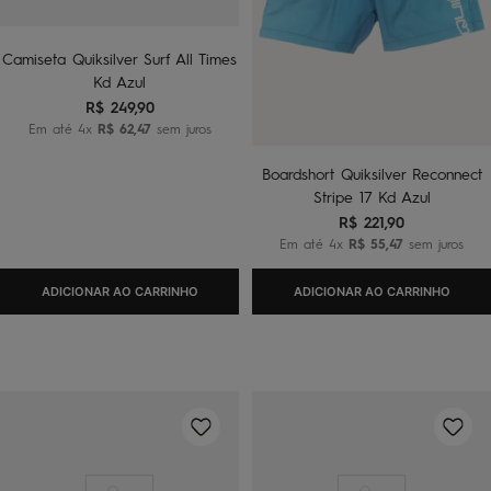
Camiseta Quiksilver Surf All Times
Kd Azul
R$
249
,
90
Em até
4
x
R$
62
,
47
sem juros
Boardshort Quiksilver Reconnect
Stripe 17 Kd Azul
R$
221
,
90
Em até
4
x
R$
55
,
47
sem juros
ADICIONAR AO CARRINHO
ADICIONAR AO CARRINHO