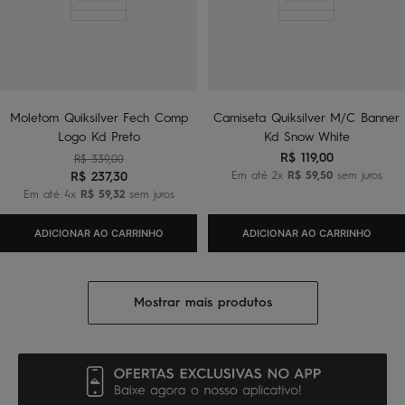
Moletom Quiksilver Fech Comp
Camiseta Quiksilver M/C Banner
Logo Kd Preto
Kd Snow White
R$
119
,
00
R$
339
,
00
R$
237
,
30
Em até
2
x
R$
59
,
50
sem juros
Em até
4
x
R$
59
,
32
sem juros
ADICIONAR AO CARRINHO
ADICIONAR AO CARRINHO