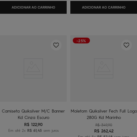
ADICIONAR AO CARRINHO
ADICIONAR AO CARRINHO
-25%
Camiseta Quiksilver M/C Banner
Moletom Quiksilver Fech Full Logo
Kd Cinza Escuro
280G Kd Marinho
R$
122
,
90
R$
349
,
90
Em até
2
x
R$
61
,
45
sem juros
R$
262
,
42
Em até
5
x
R$
52
,
48
sem juros