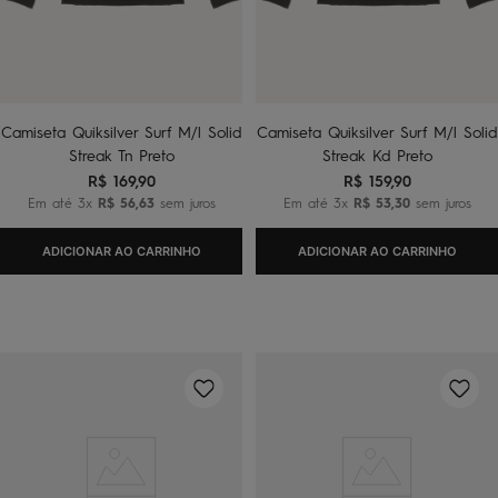
Camiseta Quiksilver Surf M/l Solid
Camiseta Quiksilver Surf M/l Solid
Streak Tn Preto
Streak Kd Preto
R$
169
,
90
R$
159
,
90
Em até
3
x
R$
56
,
63
sem juros
Em até
3
x
R$
53
,
30
sem juros
ADICIONAR AO CARRINHO
ADICIONAR AO CARRINHO