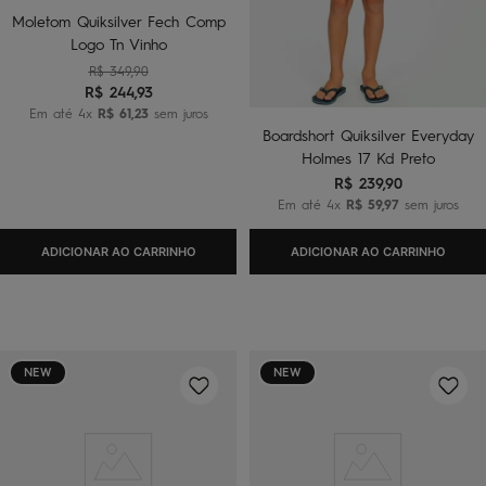
Moletom Quiksilver Fech Comp
Logo Tn Vinho
R$
349
,
90
R$
244
,
93
Em até
4
x
R$
61
,
23
sem juros
Boardshort Quiksilver Everyday
Holmes 17 Kd Preto
R$
239
,
90
Em até
4
x
R$
59
,
97
sem juros
ADICIONAR AO CARRINHO
ADICIONAR AO CARRINHO
NEW
NEW