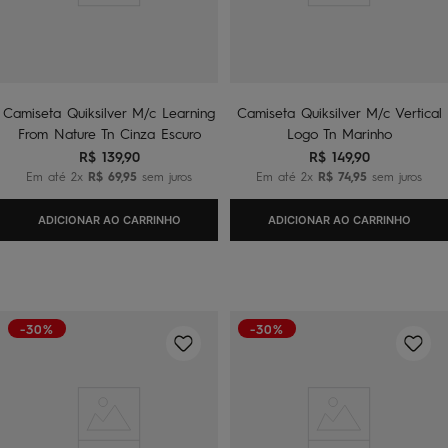
Camiseta Quiksilver M/c Learning
Camiseta Quiksilver M/c Vertical
From Nature Tn Cinza Escuro
Logo Tn Marinho
R$
139
,
90
R$
149
,
90
Em até
2
x
R$
69
,
95
sem juros
Em até
2
x
R$
74
,
95
sem juros
ADICIONAR AO CARRINHO
ADICIONAR AO CARRINHO
-30%
-30%