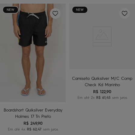
NEW
NEW
Camiseta Quiksilver M/C Comp
Check Kd Marinho
R$
122
,
90
Em até
2
x
R$
61
,
45
sem juros
Boardshort Quiksilver Everyday
Holmes 17 Tn Preto
R$
249
,
90
Em até
4
x
R$
62
,
47
sem juros